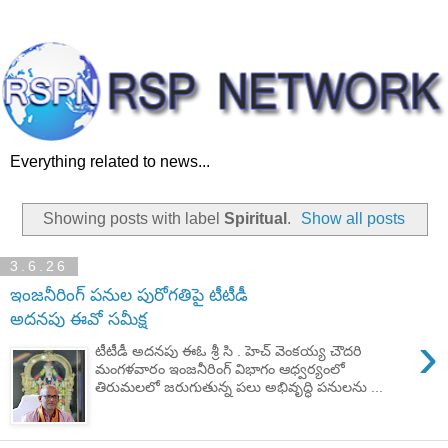
Everything related to news...
Showing posts with label
Spiritual
.
Show all posts
3.6.26
ఇంజనీరింగ్ పనుల పురోగతిపై టీటీడీ
అదనపు ఈవో సమీక్ష
›
టీటీడీ అదనపు ఈఓ శ్రీ సి . హెచ్ వెంకయ్య చౌదరి
మంగళవారం ఇంజనీరింగ్ విభాగం ఆధ్వర్యంలో
తిరుమలలో జరుగుతున్న పలు అభివృద్ధి పనులను ...