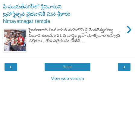
హిమయత్‌నగర్‌లో శ్రీనివాసుని
బ్రహ్మోత్సవ వైభవానికి ఘన శ్రీకారం
himayatnagar temple
›
హైదరాబాద్ హిమయత్‌ నగర్‌లోని శ్రీ వేంకటేశ్వరస్వా
మివారి ఆలయం 21 వ వార్షిక బ్రహ్ మోత్సవాల ఆహ్వాన
పత్రికలు , గోడ పత్రికలను టీటీడీ ...
‹
›
Home
View web version