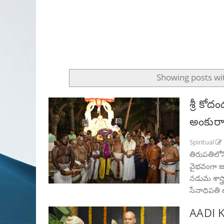
Showing posts wi
శ్రీ కో
అంకుర
Spiritual
తిరుపతిలోన
వైభవంగా జర
నడుమ శాస్త
సేనాధిపతి 
AADI 