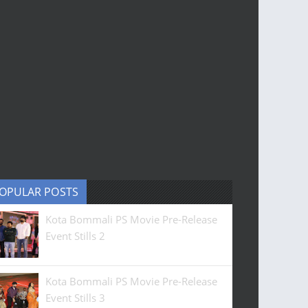
OPULAR POSTS
Kota Bommali PS Movie Pre-Release
Event Stills 2
Kota Bommali PS Movie Pre-Release
Event Stills 3