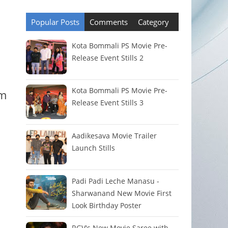
Popular Posts
Comments
Category
Kota Bommali PS Movie Pre-
Release Event Stills 2
Kota Bommali PS Movie Pre-
am
Release Event Stills 3
Aadikesava Movie Trailer
Launch Stills
Padi Padi Leche Manasu -
Sharwanand New Movie First
Look Birthday Poster
RGV's New Movie Saree with