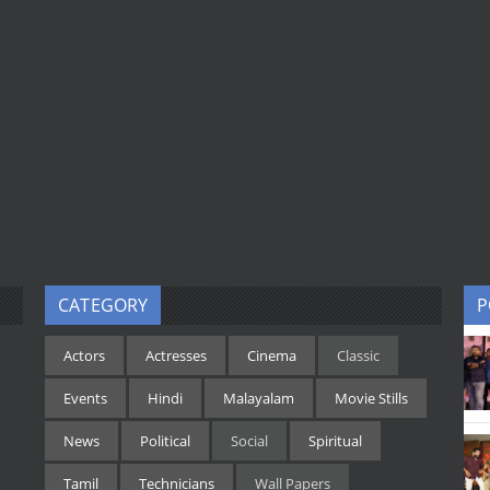
CATEGORY
P
Actors
Actresses
Cinema
Classic
Events
Hindi
Malayalam
Movie Stills
News
Political
Social
Spiritual
Tamil
Technicians
Wall Papers