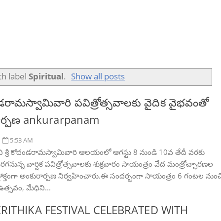
th label
Spiritual
.
Show all posts
దండరామస్వామివారి పవిత్రోత్సవాలకు వైదిక వైభవంతో
ార్పణ ankurarpanam
5:53 AM
ి శ్రీ కోదండరామస్వామివారి ఆలయంలో ఆగస్టు 8 నుండి 10వ తేదీ వరకు
గనున్న వార్షిక పవిత్రోత్సవాలకు శుక్రవారం సాయంత్రం వేద మంత్రోచ్ఛారణల
్రోక్తంగా అంకురార్పణ నిర్వహించారు.ఈ సందర్భంగా సాయంత్రం 6 గంటల నుంచ
ఉత్సవం, మేధిని...
KRITHIKA FESTIVAL CELEBRATED WITH