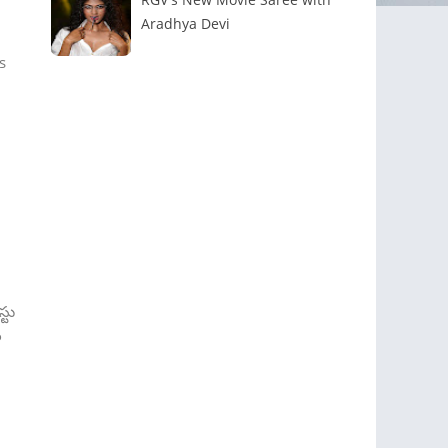
Aradhya Devi
s
్టు
ం