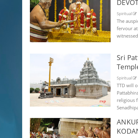
DEVOT
Spiritual
The auspic
fervour a
witnessed 
Sri P
Temple
Spiritual
TTD will 
Pattabhir
religious
Senadhipat
ANKUR
KODA