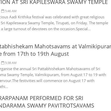
ION AT SRI KAPILESWARA SWAMY TEMPLE
5:46 AM
ious Aadi Krithika festival was celebrated with great religious
t Sri Kapileswara Swamy Temple, Tirupati, on Friday. The temple
a large turnout of devotees on the occasion.Special...
attabhishekam Mahotsavams at Valmikipur
 from 17th to 19th August
5:38 AM
organise the annual Sri Pattabhishekam Mahotsavams of Sri
ama Swamy Temple, Valmikipuram, from August 17 to 19 with
 fervour.The festivities will commence on August 17 with
hi...
ARPANAM PERFORMED FOR SRI
NDARAMA SWAMY PAVITROTSAVAMS