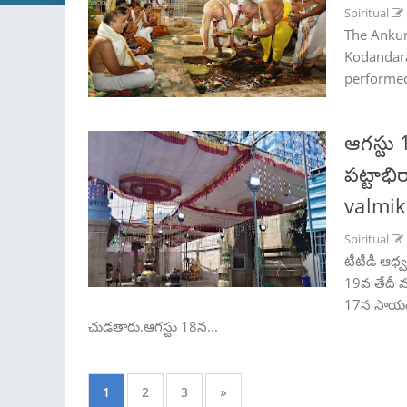
Spiritual
The Ankur
Kodandara
performed
ఆగస్టు 
పట్టాభ
valmi
Spiritual
టీటీడీ ఆధ్
19వ తేదీ వ
17న సాయంత
చుడతారు.ఆగస్టు 18న...
1
2
3
»