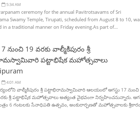
5:34 AM
arpanam ceremony for the annual Pavitrotsavams of Sri
ma Swamy Temple, Tirupati, scheduled from August 8 to 10, wa
 in a traditional manner on Friday evening.As part of...
17 నుంచి 19 వరకు వాల్మీకిపురం శ్రీ
ిరామస్వామివారి పట్టాభిషేక మహోత్సవాలు
kipuram
4:01 AM
వర్యంలోని వాల్మీకిపురం శ్రీ పట్టాభిరామస్వామివారి ఆలయంలో ఆగస్టు 17 నుంచి
రకు శ్రీ పట్టాభిషేక మహోత్సవాలు అత్యంత వైభవంగా నిర్వహించనున్నారు. ఆగస
్రం 6 గంటలకు సేనాధిపతి ఉత్సవం, అంకురార్పణతో మహోత్సవాలకు శ్రీకార