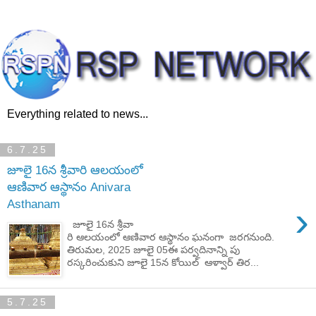
Everything related to news...
6.7.25
జూలై 16న శ్రీవారి ఆలయంలో
ఆణివార ఆస్థానం Anivara
Asthanam
›
జూలై 16న శ్రీవా
రి ఆలయంలో ఆణివార ఆస్థానం ఘనంగా జరగనుంది.
తిరుమల, 2025 జూలై 05ఈ పర్వదినాన్ని పు
రస్కరించుకుని జూలై 15న కోయిల్ ఆళ్వార్ తిర...
5.7.25