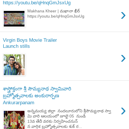
https://youtu.be/qHnqGmJsxUg
›
Makhana Kheer | మఖానా ఖీర్
https://youtu.be/qHnqGmJsxUg
Virgin Boys Movie Trailer
Launch stills
›
శాస్త్రోక్తంగా శ్రీ సౌమ్యనాథ స్వామివారి
బ్ర‌హ్మోత్స‌వాల‌కు అంకురార్పణ
Ankurarpanam
›
అన్నమయ్య జిల్లా నందలూరులోని శ్రీసౌమ్యనాథ స్వా
మి వారి ఆలయంలో జూలై 05 నుండి
13వ తేదీ వరకు నిర్వ‌హించ‌నున్
న వార్షిక బ్రహ్మోత్సవాలకు శుక్ ర...