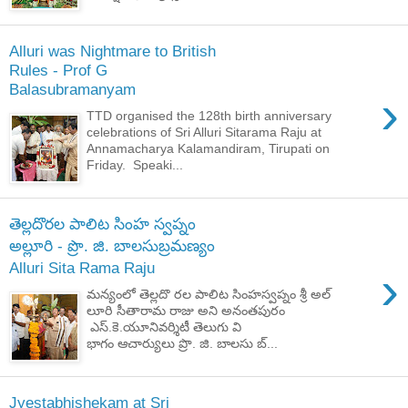
Alluri was Nightmare to British
Rules - Prof G
Balasubramanyam
›
TTD organised the 128th birth anniversary
celebrations of Sri Alluri Sitarama Raju at
Annamacharya Kalamandiram, Tirupati on
Friday. Speaki...
తెల్లదొరల పాలిట సింహ స్వప్నం
అల్లూరి - ప్రొ. జి. బాలసుబ్రమణ్యం
Alluri Sita Rama Raju
›
మన్యంలో తెల్లదొ రల పాలిట సింహస్వప్నం శ్రీ అల్
లూరి సీతారామ రాజు అని అనంతపురం
ఎస్.కె.యూనివర్శిటీ తెలుగు వి
భాగం ఆచార్యులు ప్రొ. జి. బాలసు బ్...
Jyestabhishekam at Sri