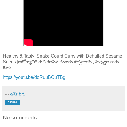
Healthy & Tasty: Snake Gourd Curry with Dehulled Sesame
Seeds |ఆరోగ్యానికి రుచి కలసిన వంటకం పొట్లకాయ , నువ్వుల కారం
కూర
https://youtu.be/doRuuBOuTBg
at
5:39 PM
Share
No comments: