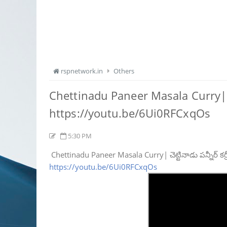
rspnetwork.in
Others
Chettinadu Paneer Masala Curry| చెట
https://youtu.be/6Ui0RFCxqOs
5:30 PM
Chettinadu Paneer Masala Curry| చెట్టినాడు పన్నీర్ 
https://youtu.be/6Ui0RFCxqOs