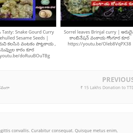
& Tasty: Snake Gourd Curry
Sorrel leaves Brinjal curry | అరుద
ehulled Sesame Seeds |
కాంబినేషన్ వంకాయ గోంగూర కూర
ి రుచి కలసిన వంటకం పొట్లకాయ ,
https://youtu.be/Oleb8VqPX38
నువ్వుల కారం కూర
//youtu.be/doRuuBOuTBg
PREVIOU
భవంగా
₹ 15 Lakhs Donation to TT
agittis convallis. Curabitur consequat. Quisque metus enim,