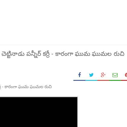
్టినాడు పన్నీర్ కర్రీ - కారంగా ఘుమ ఘుమల రుచి
కర్రీ - కారంగా ఘుమ ఘుమల రుచి