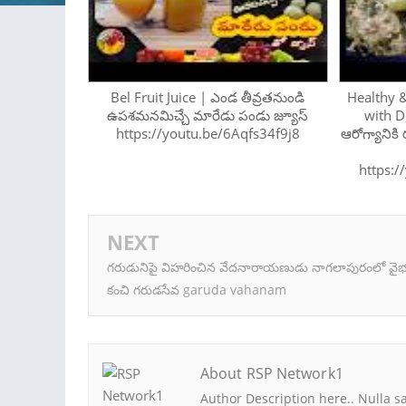
Bel Fruit Juice | ఎండ తీవ్రతనుండి
Healthy 
ఉపశమనమిచ్చే మారేడు పండు జ్యూస్
with D
https://youtu.be/6Aqfs34f9j8
ఆరోగ్యానిక
https:
NEXT
గరుడునిపై విహరించిన వేదనారాయణుడు నాగలాపురంలో వై
కంచి గరుడసేవ garuda vahanam
About RSP Network1
Author Description here.. Nulla s