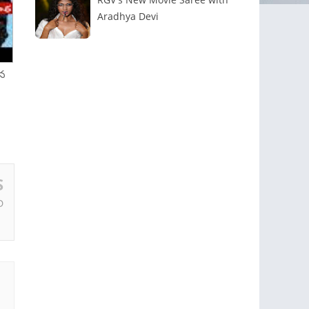
Aradhya Devi
ైన
S
D