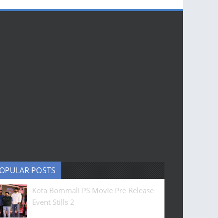
OPULAR POSTS
Kota Bommali PS Movie Pre-Release
Event Stills 2