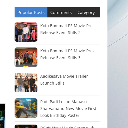
Popular Posts
Comments
Category
Kota Bommali PS Movie Pre-
Release Event Stills 2
Kota Bommali PS Movie Pre-
Release Event Stills 3
Aadikesava Movie Trailer
Launch Stills
Padi Padi Leche Manasu -
Sharwanand New Movie First
Look Birthday Poster
RGV's New Movie Saree with