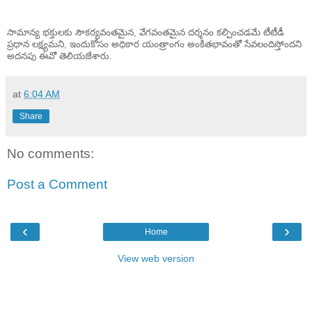
సామాన్య భక్తులకు సౌకర్యవంతమైన,
వేగవంతమైన దర్శనం కల్పించడమే టీ
టీడీ
ప్రధాన లక్ష్యమని, ఇందుకో
సం అధికార యంత్రాంగం అంకితభావం
తో సేవలందిస్తోందని
అదనపు ఈవో తె
లియజేశారు.
at
6:04 AM
Share
No comments:
Post a Comment
‹
›
Home
View web version