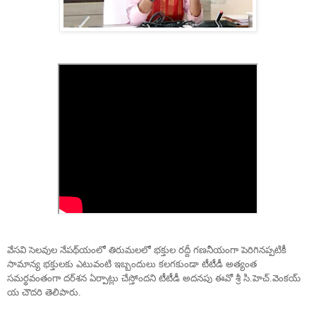
వేసవి
సెలవుల
నేపథ్
యంలో
తిరుమలలో
భక్తుల
రద్దీ
గణనీ
యంగా
పెరిగినప్పటికీ
సామాన్య
భక్తు
లకు
ఎటువంటి
ఇబ్బందులు
కలగకుండా
టీటీడీ
అత్యంత
సమర్థవంతంగా
దర్
శన
ఏర్పాట్లు
చేస్తోందని
టీటీడీ
అదనపు
ఈవో
శ్రీ
సి
.
హెచ్
.
వెంకయ్
య
చౌదరి
తెలిపారు
.