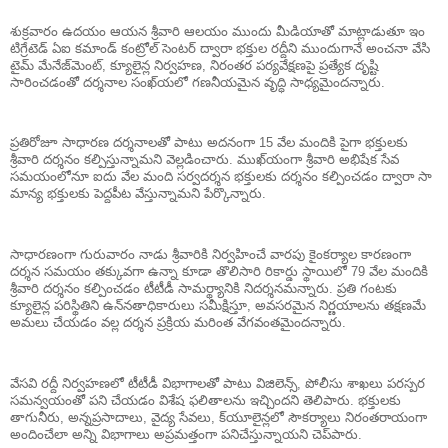
శుక్రవారం ఉదయం ఆయన శ్రీవారి ఆల
యం ముందు మీడియాతో మాట్లాడుతూ ఇం
టిగ్రేటెడ్ ఏఐ కమాండ్ కంట్రోల్
సెంటర్ ద్వారా భక్తుల రద్దీని ముం
దుగానే అంచనా వేసి
టైమ్ మేనేజ్
మెంట్‌, క్యూలైన్ల నిర్వహణ, ని
రంతర పర్యవేక్షణపై ప్రత్యేక దృ
ష్టి
సారించడంతో దర్శనాల సంఖ్
యలో గణనీయమైన వృద్ధి సాధ్యమైం
దన్నారు.
ప్రతిరోజూ సాధారణ దర్శనాలతో పా
టు అదనంగా 15 వేల మందికి పైగా భ
క్తులకు
శ్రీవారి దర్శనం కల్పి
స్తున్నామని వెల్లడించారు. ముఖ్
యంగా శ్రీవారి అభిషేక సేవ
సమయం
లోనూ ఐదు వేల మంది సర్వదర్శన భక్తు
లకు దర్శనం కల్పించడం ద్వారా సా
మాన్య భక్తులకు పెద్దపీట వేస్తు
న్నామని పేర్కొన్నారు.
సాధారణంగా గురువారం నాడు శ్రీవా
రికి నిర్వహించే వారపు కైంకర్యా
ల కారణంగా
దర్శన సమయం తక్కువగా
ఉన్నా కూడా తొలిసారి రికార్డు స్థా
యిలో 79 వేల మందికి
శ్రీవారి దర్శ
నం కల్పించడం టీటీడీ సామర్థ్యా
నికి నిదర్శనమన్నారు. ప్రతి గం
టకు
క్యూలైన్ల పరిస్థితిని ఉన్
నతాధికారులు సమీక్షిస్తూ, అవసరమై
న నిర్ణయాలను తక్షణమే
అమలు చే
యడం వల్ల దర్శన ప్రక్రియ మరింత
వేగవంతమైందన్నారు.
వేసవి రద్దీ నిర్వహణలో టీటీడీ వి
భాగాలతో పాటు విజిలెన్స్‌, పోలీ
సు శాఖలు పరస్పర
సమన్వయంతో పని
చేయడం విశేష ఫలితాలను ఇచ్చిందని
తెలిపారు. భక్తులకు
తాగునీరు,
అన్నప్రసాదాలు, వైద్య సేవలు, క్
యూలైన్లలో సౌకర్యాలు నిరంతరాయం
గా
అందించేలా అన్ని విభాగాలు అప్ర
మత్తంగా పనిచేస్తున్నాయని చెప్
పారు.