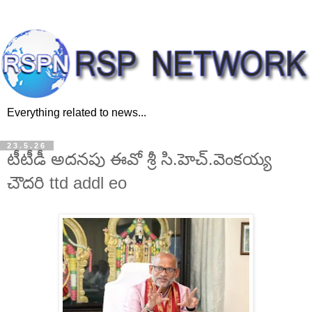
Everything related to news...
23.5.26
టీటీడీ అదనపు ఈవో శ్రీ సి.హెచ్.వెంకయ్య
చౌదరి ttd addl eo